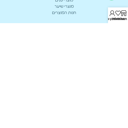
מוצרי פנים
מוצרי שיער
חנות המוצרים
חנות
Wishlist
החשבון שלי
מידע
הבלוג של ריבורן
אודות
תקנון אתר
יצירת קשר
הצהרת נגישות
מדיניות פרטיות
ביטל עסקה
יצירת קשר
א’-ה’: 17:00 - 8:00
0549905315
office@reborn.co.il
האורגים 221 נתיבות
כל הזכויות שמורות ל Reborn