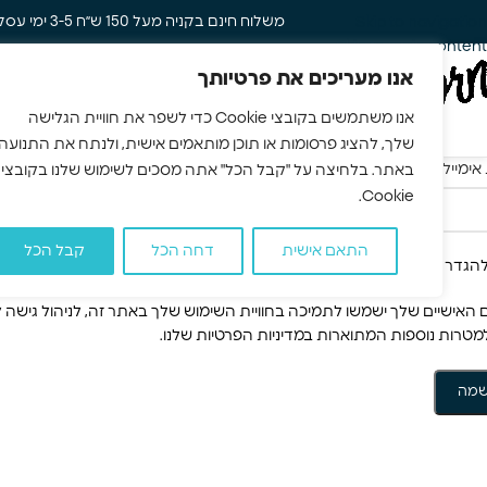
משלוח חינם בקניה מעל 150 ש״ח 3-5 ימי עסקים
Skip to navigation
Skip to main content
אנו מעריכים את פרטיותך
טיפוח שיער
טיפ
אנו משתמשים בקובצי Cookie כדי לשפר את חוויית הגלישה
שלך, להציג פרסומות או תוכן מותאמים אישית, ולנתח את התנועה
*
אימייל
באתר. בלחיצה על "קבל הכל" אתה מסכים לשימוש שלנו בקובצי
Cookie.
התאם אישית
דחה הכל
קבל הכל
להגדרה של סיסמה חדשה יישלח לכתובת האימייל שלך.
ם האישיים שלך ישמשו לתמיכה בחוויית השימוש שלך באתר זה, לניהול גישה 
למטרות נוספות המתוארות במדיניות הפרטיות שלנו.
שמה