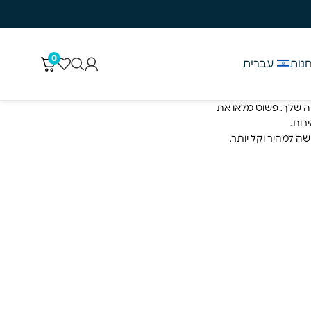
ל 150 ש״ח 3-5 ימי עסקים
0
נות
עברית
 שלך. פשוט מלאו את
רות.
 למהיר וקל יותר.