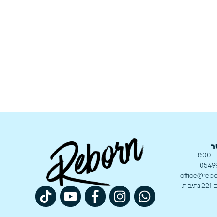
ר
0549
office@rebor
בות