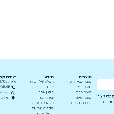
מוצרים
מידע
יצירת קש
מוצרי מניקור פדיקור
הבלוג של ריבורן
א’-ה’: 17:00 - 8:00
מוצרי גוף
אודות
905315
מוצרי פנים
תקנון אתר
n.co.il
כדי ליצור
מוצרי שיער
יצירת קשר
האורגים 221 נתי
שמסירת
חנות המוצרים
הצהרת נגישות
מדיניות פרטיות
ביטל עסקה