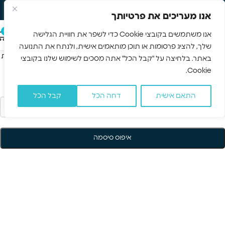
משלוח חינם 3-5 ימים
Skip to navigation
אנו מעריכים את פרטיותך
Skip to main content
0
אנו משתמשים בקובצי Cookie כדי לשפר את חוויית הגלישה
שלך, להציג פרסומות או תוכן מותאמים אישית, ולנתח את התנועה
שכחת את הסיסמה? יש להזין את שם המשתמש או כתובת האימייל. הוראות
באתר. בלחיצה על "קבל הכל" אתה מסכים לשימוש שלנו בקובצי
איפוס הסיסמה ישלחו באימייל.
Cookie.
*
שם משתמש או כתובת אימייל
התאם אישית
דחה הכל
קבל הכל
איפוס סיסמה