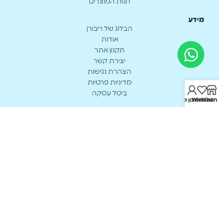
חנות המוצרים
מידע
הבלוג של ריבורן
אודות
תקנון אתר
יצירת קשר
הצהרת נגישות
מדיניות פרטיות
ביטל עסקה
חנות
Wishlist
החשבון שלי
יצירת קשר
א’-ה’: 17:00 - 8:00
0549905315
office@reborn.co.il
האורגים 221 נתיבות
כל הזכויות שמורות ל Reborn
ברשיון משרד הבריאות מיוצר ע״י מפעלי ארנו מדיק בע״מ