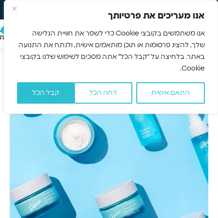
משלוח חינם 3-5 ימים
Skip to navigation
אנו מעריכים את פרטיותך
Skip to main content
0
אנו משתמשים בקובצי Cookie כדי לשפר את חוויית הגלישה
שלך, להציג פרסומות או תוכן מותאמים אישית, ולנתח את התנועה
עמוד הבית
/
טיפוח שיער
/
מסכות לשיער
באתר. בלחיצה על "קבל הכל" אתה מסכים לשימוש שלנו בקובצי
מסכות לשיער
Cookie.
התאם אישית
דחה הכל
קבל הכל