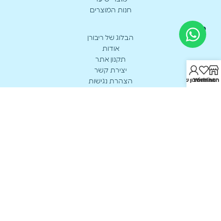
חנות המוצרים
מידע
הבלוג של ריבורן
אודות
תקנון אתר
יצירת קשר
חנות
Wishlist
החשבון שלי
הצהרת נגישות
מדיניות פרטיות
ביטל עסקה
יצירת קשר
א’-ה’: 17:00 - 8:00
0549905315
office@reborn.co.il
האורגים 221 נתיבות
כל הזכויות שמורות ל Reborn
ברשיון משרד הבריאות מיוצר ע״י מפעלי ארנו מדיק בע״מ