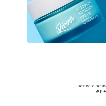
 להתפשר על התחושה.
שון 🌿