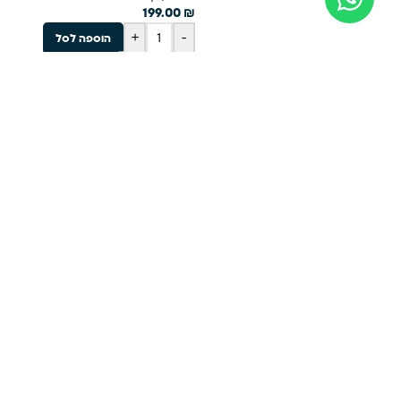
199.00
₪
+
-
הוספה לסל
קרא עוד
הצטרפו למועדון הלקוחות שלנו
אני מאשר/ת את מסירת הפרטים מרצוני החופשי והשימוש בהם 
איתי קשר ושהמידע שלי ישמש לצרכים סטטיסטיים. אני מודע/ת 
הפרטים שלי והשימוש בהם תחול לפי
מדיניות הפרטיות
להרשמה