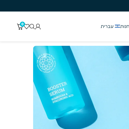
ל 150 ש״ח 3-5 ימי עסקים
0
נות
עברית