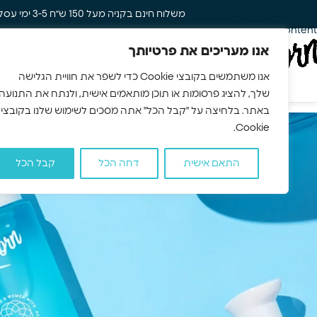
משלוח חינם בקניה מעל 150 ש״ח 3-5 ימי עסקים
Skip to navigation
Skip to main content
אנו מעריכים את פרטיותך
טיפוח שיער
טיפ
אנו משתמשים בקובצי Cookie כדי לשפר את חוויית הגלישה
שלך, להציג פרסומות או תוכן מותאמים אישית, ולנתח את התנועה
באתר. בלחיצה על "קבל הכל" אתה מסכים לשימוש שלנו בקובצי
ע
Cookie.
מ
התאם אישית
דחה הכל
קבל הכל