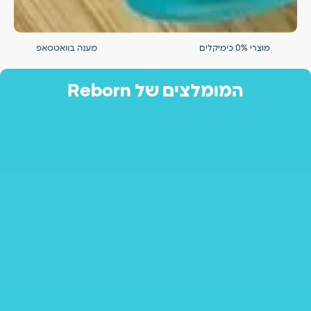
מוצרי 0% כימיקלים
מענה בוואטסאפ
המומלצים של Reborn