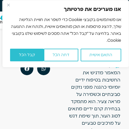
משלוח חינם 3-5 ימים
Skip to navigation
אנו מעריכים את פרטיותך
Skip to main content
0
אנו משתמשים בקובצי Cookie כדי לשפר את חוויית הגלישה
שלך, להציג פרסומות או תוכן מותאמים אישית, ולנתח את התנועה
קרם ידיים טבעי
הקודם
הבא
באתר. בלחיצה על "קבל הכל" אתה מסכים לשימוש שלנו בקובצי
לשגרה יומיומית
כך תבחרו את הקרם המושלם לשגרת הטיפוח שלכם
איך לבחור קרם לשיער מתולתל שמגדיר תלתלים בלי להכביד
Cookie.
נכונה יותר
ב-2026
התאם אישית
דחה הכל
קבל הכל
פברואר 8, 2026
אין תגובות
המאמר מדגיש את
החשיבות בטיפוח ידיים
יומיומי כהגנה מפני נזקים
סביבתיים וכשמירה על
מראה צעיר. הוא מתמקד
בבחירת קרם ידיים מתאים
לסוג העור, תוך שימת דגש
על מרכיבים טבעיים