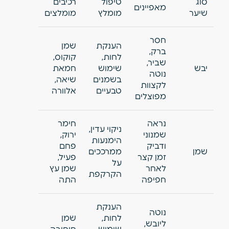
סוג
טיפול
רכיבים
מאפיינים
שיער
מומלץ
מומלצים
חסר
הענקת
שמן
ברק,
לחות,
קוקוס,
שביר,
יבש
שימוש
חמאת
נוטה
בשמנים
שיאה,
לקצוות
טבעיים
אלוורה
מפוצלים
נראה
חימר
ניקוי עדין,
שמנוני
ירוק,
הימנעות
ודביק
פחם
שמן
ממרככים
זמן קצר
פעיל,
על
לאחר
שמן עץ
הקרקפת
חפיפה
התה
הענקת
נוטה
לחות,
שמן
ליובש,