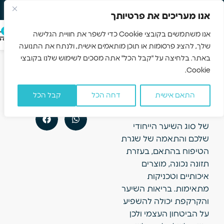
משלוח חינם 3-5 ימים
Skip to navigation
אנו מעריכים את פרטיותך
Skip to main content
0
אנו משתמשים בקובצי Cookie כדי לשפר את חוויית הגלישה
שלך, להציג פרסומות או תוכן מותאמים אישית, ולנתח את התנועה
מארז מושלם
הקודם
הבא
באתר. בלחיצה על "קבל הכל" אתה מסכים לשימוש שלנו בקובצי
לשיער גמיש ורך
הסוד לעור פנים גמיש ובריא גם בעומס יומיומי
כך תעניקי לשיער תלתלים מראה רך ומלא נפח
Cookie.
למגע
ינואר 25, 2026
התאם אישית
דחה הכל
קבל הכל
אין תגובות
טיפוח השיער כולל הבנה
של סוג השיער הייחודי
שלכם והתאמה של שגרת
הטיפוח בהתאם, בעזרת
תזונה נכונה, מוצרים
איכותיים וטכניקות
מתאימות. בריאות השיער
והקרקפת יכולה להשפיע
על הביטחון העצמי ולכן