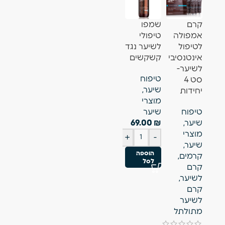
קרם
שמפו
קרם לחות
נוזל
ג׳ל הרגעה
אמפולה
טיפולי
לשיער
טיפולי
וקירור
לטיפול
לשיער נגד
מתולתל
לציפורן
קרמים
,
אינטנסיבי
קשקשים
טיפוח
מניקור
קרם
לשיער-
טיפוח
שיער
,
פדיקור
,
רגליים
,
סט 4
שיער
,
מוצרי
מוצרי
טיפוח גוף
,
יחידות
מוצרי
שיער
,
ציפורניים
,
מניקור
טיפוח
שיער
קרמים
,
טיפוח גוף
פדיקור
שיער
,
₪
69.00
קרם
₪
49.00
₪
89.00
מוצרי
לשיער
,
+
-
+
-
+
-
שיער
,
קרם
הוספה
הוספה
הוספה
קרמים
,
לשיער
לסל
לסל
לסל
קרם
מתולתל
לשיער
,
₪
69.00
קרם
+
-
לשיער
הוספה
מתולתל
לסל