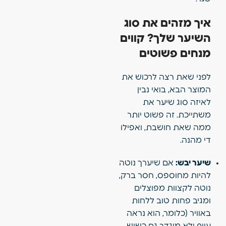
איך מזהים את סוג
השיער שלך? קווים
מנחים פשוטים
לפני שאת רצה לרכוש את
המוצר הבא, בואי נבין
לאיזה סוג שיער את
משתייכת. זה פשוט יותר
ממה שאת חושבת, ואפילו
די מהנה.
שיער יבש:
אם שיערך נוטה
להיות מחוספס, חסר ברק,
נוטה לקצוות מפוצלים
ומגיב פחות טוב ללחות
באוויר (כלומר, הוא נראה
עייף ולא מוגדר גם כשיש