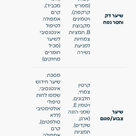
(ממריץ
מכביד),
קרקפת),
קרם
שיער דק
ויטמינים
אמפולה
וחסר נפח
מקבוצת
לטיפול
B, תמציות
אינטנסיבי
צמחיות
לשיער
למניעת
(מכיל
נשירה
חומרים
מחזקים)
מסכת
שיער חידוש
קרטין
אינטנסיבי,
צמחי,
שמפו לחות
חלבונים,
טיפולי
ויטמין E,
אולטימטיבי
שיער
שמני הזנה
(ללא
צבוע/פגום
(ארגן,
סולפטים),
שקדים),
קרם
תמציות
אמפולה