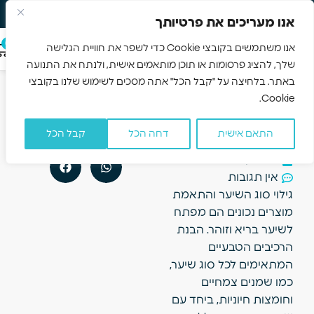
משלוח חינם 3-5 ימים
Skip to navigation
אנו מעריכים את פרטיותך
Skip to main content
0
אנו משתמשים בקובצי Cookie כדי לשפר את חוויית הגלישה
שלך, להציג פרסומות או תוכן מותאמים אישית, ולנתח את התנועה
איך לבחור
הקודם
הבא
באתר. בלחיצה על "קבל הכל" אתה מסכים לשימוש שלנו בקובצי
מוצרים לשיער
המדריך השלם לשימוש בשמן קיק לחיזוק ושיקום השיער
קרמים לעור יבש – המלצות לפי אזור בגוף
Cookie.
שמתאימים
בדיוק לסוג
התאם אישית
דחה הכל
קבל הכל
השיער שלך
יולי 29, 2025
אין תגובות
גילוי סוג השיער והתאמת
מוצרים נכונים הם מפתח
לשיער בריא וזוהר. הבנת
הרכיבים הטבעיים
המתאימים לכל סוג שיער,
כמו שמנים צמחיים
וחומצות חיוניות, ביחד עם