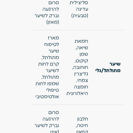
סליצילית
סרום
עדינה
להרגעה
(טבעית)
וברק לשיער
(מאזן)
מארז
חמאת
לטיפוח
שיאה,
שיער
שמן
מתולתל,
קוקוס,
שיער
קרם לחות
חוחובה,
מתולתל/גלי
לשיער
גליצרין
מתולתל,
צמחי,
שמפו לחות
חומצה
טיפולי
היאלורונית
אולטימטיבי
סרום
חלבון
להרגעה
חיטה,
וברק לשיער
קפאין
(אינו