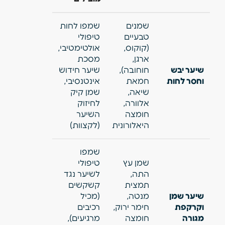
שמנים
שמפו לחות
טבעיים
טיפולי
(קוקוס,
אולטימטיבי,
ארגן,
מסכת
שיער יבש
חוחובה),
שיער חידוש
וחסר לחות
חמאת
אינטנסיבי,
שיאה,
שמן קיק
אלוורה,
לחיזוק
חומצה
השיער
היאלורונית
(לקצוות)
שמפו
שמן עץ
טיפולי
התה,
לשיער נגד
תמצית
קשקשים
שיער שמן
מנטה,
(מכיל
וקרקפת
חימר ירוק,
רכיבים
מגורה
חומצה
מרגיעים),