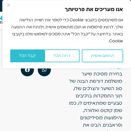
משלוח חינם 3-5 ימים
Skip to navigation
אנו מעריכים את פרטיותך
Skip to main content
0
אנו משתמשים בקובצי Cookie כדי לשפר את חוויית הגלישה
שלך, להציג פרסומות או תוכן מותאמים אישית, ולנתח את התנועה
איך לבחור את
הקודם
הבא
באתר. בלחיצה על "קבל הכל" אתה מסכים לשימוש שלנו בקובצי
המסכה
טיפול מזין לשיער יבש ומפוצל בעזרת שמנים
טיפול שבועי שמחזיר לשיער את החיוניות
Cookie.
שתתאים בדיוק
לצורך שלך
התאם אישית
דחה הכל
קבל הכל
פברואר 2, 2026
אין תגובות
בחירת מסיכת שיער
מושלמת דורשת הבנה של
סוג השיער והצרכים שלו,
תוך התמקדות ברכיבים
טבעיים שמתאימים לו, כמו
שמן קוקוס ואלוורה,
והימנעות מסיליקונים
ופראבנים. הבינו את