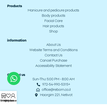
Products
Manicure and pedicure products
Body products
Facial Care
Hair products
Shop
information
About Us
Website Terms and Conditions
Contact Us
Cancel Purchase
Accessibility Statement
Contact us
Sun-Thu: 5:00 PM - 8:00 AM
972-54-990-5315+
office@reborn.co.il
Haorgim 221, Netivot
Shop
Wishlist
My account